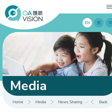
EN
繁
Media
Home
Media
News Sharing
【什麼是
Back