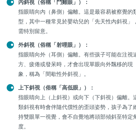
內斜視（俗稱「鬥雞眼」）：
指眼睛向內（鼻側）偏離。這是最容易被察覺的
型，其中一種常見於嬰幼兒的「先天性內斜視」
需特別留意。
外斜視（俗稱「射哩眼」）：
指眼睛向外（耳側）偏離。有些孩子可能在注視
方、疲倦或發呆時，才會出現單眼向外飄移的現
象，稱為「間歇性外斜視」。
上下斜視（俗稱「高低眼」）：
指眼睛向上（上斜視）或向下（下斜視）偏離。
類斜視有時會伴隨代償性的歪頭姿勢，孩子為了
持雙眼單一視覺，會不自覺地將頭部傾斜至特定
度。