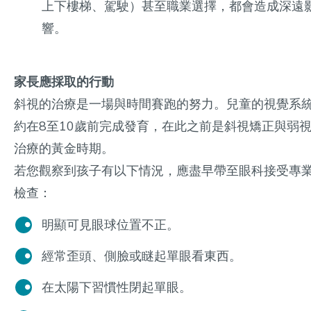
上下樓梯、駕駛）甚至職業選擇，都會造成深遠
響。
家長應採取的行動
斜視的治療是一場與時間賽跑的努力。兒童的視覺系
約在8至10歲前完成發育，在此之前是斜視矯正與弱
治療的黃金時期。
若您觀察到孩子有以下情況，應盡早帶至眼科接受專
檢查：
明顯可見眼球位置不正。
經常歪頭、側臉或瞇起單眼看東西。
在太陽下習慣性閉起單眼。