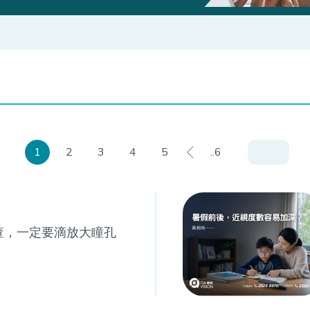
1
2
3
4
5
..6
查，一定要滴放大瞳孔