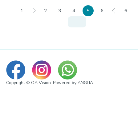
1..
2
3
4
5
6
..6
Copyright © OA Vision. Powered by
ANGLIA
.