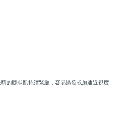
眼睛的睫狀肌持續緊繃，容易誘發或加速近視度